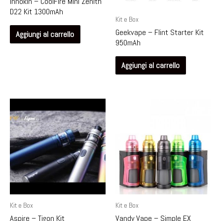
Innokin – CoolFire Mini Zenith
D22 Kit 1300mAh
Kit e Box
Geekvape – Flint Starter Kit
Aggiungi al carrello
950mAh
Aggiungi al carrello
Kit e Box
Kit e Box
Aspire – Tigon Kit
Vandy Vape – Simple EX