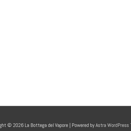
ight © 2026
La Bottega del Vapore
| Powered by
Astra WordPress