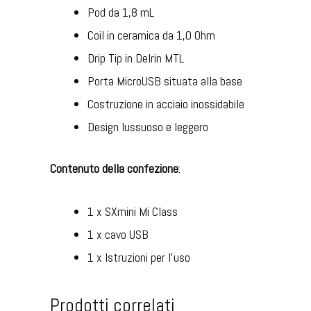
Pod da 1,8 mL
Coil in ceramica da 1,0 Ohm
Drip Tip in Delrin MTL
Porta MicroUSB situata alla base
Costruzione in acciaio inossidabile
Design lussuoso e leggero
Contenuto della confezione
:
1 x SXmini Mi Class
1 x cavo USB
1 x Istruzioni per l’uso
Prodotti correlati